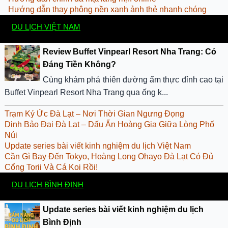
Hướng dẫn thay phông nền xanh ảnh thẻ nhanh chóng
DU LỊCH VIỆT NAM
Review Buffet Vinpearl Resort Nha Trang: Có
Đáng Tiền Không?
Cùng khám phá thiên đường ẩm thực đỉnh cao tại
Buffet Vinpearl Resort Nha Trang qua ống k...
Trạm Ký Ức Đà Lạt – Nơi Thời Gian Ngưng Đọng
Dinh Bảo Đại Đà Lạt – Dấu Ấn Hoàng Gia Giữa Lòng Phố
Núi
Update series bài viết kinh nghiệm du lịch Việt Nam
​Cần Gì Bay Đến Tokyo, Hoàng Long Ohayo Đà Lạt Có Đủ
Cổng Torii Và Cá Koi Rồi!
DU LỊCH BÌNH ĐỊNH
Update series bài viết kinh nghiệm du lịch
Bình Định