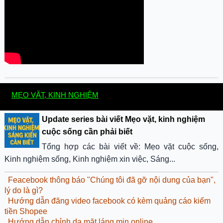
MẸO VẶT, KINH NGHIỆM
Update series bài viết Mẹo vặt, kinh nghiệm
cuộc sống cần phải biết
Tổng hợp các bài viết về: Mẹo vặt cuộc sống,
Kinh nghiệm sống, Kinh nghiệm xin việc, Sáng...
Feacebook thông báo "Chúng tôi đã gỡ nội dung của bạn",
lý do là gì?
Hướng dẫn đăng video facebook có kèm quảng cáo kiếm
tiền Shopee
Hướng dẫn chỉnh da mặt láng mịn online