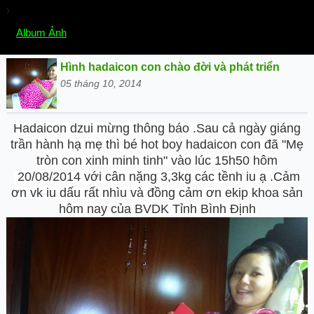
›
Chọn mục:
Album Ảnh
Hình hadaicon con chào đời và phát triển
05 tháng 10, 2014
Hadaicon dzui mừng thông báo .Sau cả ngày giáng
trần hành hạ mẹ thì bé hot boy hadaicon con đã "Mẹ
tròn con xinh minh tinh" vào lúc 15h50 hôm
20/08/2014 với cân nặng 3,3kg các tềnh iu ạ .Cảm
ơn vk iu dấu rất nhìu và đồng cảm ơn ekip khoa sản
hôm nay của BVDK Tỉnh Bình Định