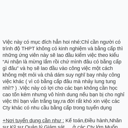
Việc này có mục đích hẳn hoi nhé:Chỉ cần người có
trình độ THPT không có kinh nghiệm và bằng cấp thì
những ứng viên này sẽ lao đầu kiếm việc theo kiểu
“Ai nhận là mừng lắm rồi chứ mình đâu có bằng cấp
gì đâu” và họ sẽ lao đầu vào công việc một cách
không mệt mỏi và chả dám suy nghĩ bay nhảy công
việc khác ( vì có bằng cấp đâu mà nhảy lung tung
nhỉ!? ) .Việc này có lợi cho các bạn không cần học
cao tốn kém nhưng vô hình dung nếu bạn bị cho nghỉ
việc thì bạn vẫn trắng tay,ra đời rất khó xin việc các
Cty khác có nhu cầu bằng cấp trong tuyển dụng
+Nơi tuyển dụng cần như :
Kế toán,Điều hành,Nhân
sự,Kỹ sư,Quản lý,Giám sát ….ở các Cty lớn.Muốn