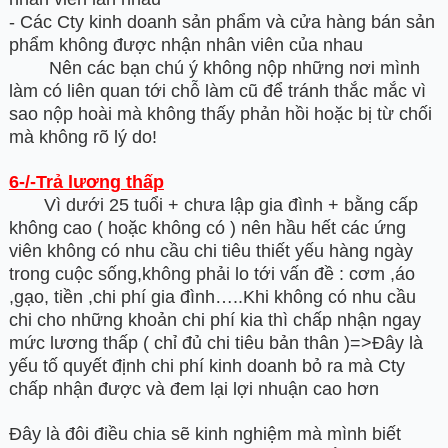
- Các Cty kinh doanh sản phẩm và cửa hàng bán sản
phẩm không được nhận nhân viên của nhau
Nên các bạn chú ý không nộp những nơi mình
làm có liên quan tới chỗ làm cũ để tránh thắc mắc vì
sao nộp hoài mà không thấy phản hồi hoặc bị từ chối
mà không rõ lý do!
6-/-Trả lương thấp
Vì dưới 25 tuổi + chưa lập gia đình + bằng cấp
không cao ( hoặc không có ) nên hầu hết các ứng
viên không có nhu cầu chi tiêu thiết yếu hàng ngày
trong cuộc sống,không phải lo tới vấn đề : cơm ,áo
,gạo, tiền ,chi phí gia đình…..Khi không có nhu cầu
chi cho những khoản chi phí kia thì chấp nhận ngay
mức lương thấp ( chỉ đủ chi tiêu bản thân )=>Đây là
yếu tố quyết định chi phí kinh doanh bỏ ra mà Cty
chấp nhận được và đem lại lợi nhuận cao hơn
Đây là đôi điều chia sẽ kinh nghiệm mà mình biết