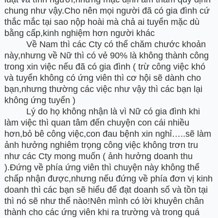
chung như vậy.Cho nên mọi người đã có gia đình cứ
thắc mắc tại sao nộp hoài mà chả ai tuyển mặc dù
bằng cấp,kinh nghiệm hơn người khác
Về Nam thì các Cty có thể chăm chước khoản
này,nhưng về Nữ thì có vẻ 90% là không thành công
trong xin việc nếu đã có gia đình ( trừ công việc khó
và tuyển không có ứng viên thì cơ hội sẽ dành cho
bạn,nhưng thường các việc như vậy thì các bạn lại
không ứng tuyển )
Lý do họ không nhận là vì Nữ có gia đình khi
làm việc thì quan tâm đến chuyện con cái nhiều
hơn,bỏ bê công việc,con đau bệnh xin nghỉ…..sẽ làm
ảnh hưởng nghiêm trọng công việc không trơn tru
như các Cty mong muốn ( ảnh hưởng doanh thu
).Đứng về phía ứng viên thì chuyện này không thể
chấp nhận được,nhưng nếu đứng về phía đơn vị kinh
doanh thì các bạn sẽ hiểu để đạt doanh số và tồn tại
thì nó sẽ như thế nào!Nên mình có lời khuyên chân
thành cho các ứng viên khi ra trường và trong quá