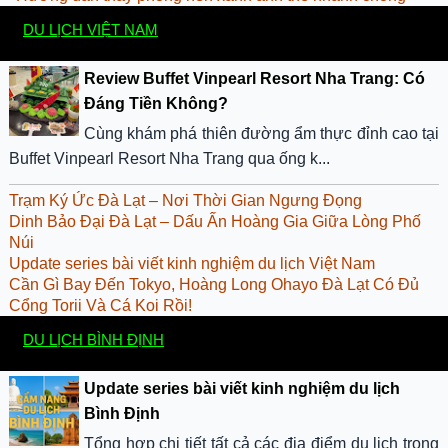
DU LỊCH VIỆT NAM
Review Buffet Vinpearl Resort Nha Trang: Có
Đáng Tiền Không?
Cùng khám phá thiên đường ẩm thực đỉnh cao tại
Buffet Vinpearl Resort Nha Trang qua ống k...
Trạm Ký Ức Đà Lạt – Nơi Thời Gian Ngưng Đọng
Dinh Bảo Đại Đà Lạt – Dấu Ấn Hoàng Gia Giữa Lòng Phố
Núi
Update series bài viết kinh nghiệm du lịch Việt Nam
​Cần Gì Bay Đến Tokyo, Hoàng Long Ohayo Đà Lạt Có Đủ
Cổng Torii Và Cá Koi Rồi!
DU LỊCH BÌNH ĐỊNH
Update series bài viết kinh nghiệm du lịch
Bình Định
Tổng hợp chi tiết tất cả các địa điểm du lịch trong