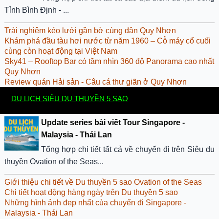
Tỉnh Bình Định - ...
Trải nghiệm kéo lưới gần bờ cùng dân Quy Nhơn
Khám phá đầu tàu hơi nước từ năm 1960 – Cỗ máy cổ cuối
cùng còn hoạt động tại Việt Nam
Sky41 – Rooftop Bar có tầm nhìn 360 độ Panorama cao nhất
Quy Nhơn
Review quán Hải sản - Câu cá thư giãn ở Quy Nhơn
DU LỊCH SIÊU DU THUYỀN 5 SAO
Update series bài viết Tour Singapore -
Malaysia - Thái Lan
Tổng hợp chi tiết tất cả về chuyến đi trên Siêu du
thuyền Ovation of the Seas...
Giới thiệu chi tiết về Du thuyền 5 sao Ovation of the Seas
Chi tiết hoạt động hàng ngày trên Du thuyền 5 sao
Những hình ảnh đẹp nhất của chuyến đi Singapore -
Malaysia - Thái Lan