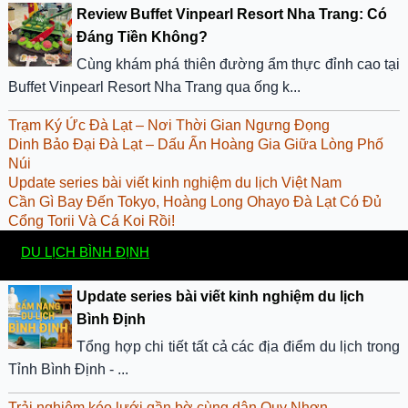
Review Buffet Vinpearl Resort Nha Trang: Có
Đáng Tiền Không?
Cùng khám phá thiên đường ẩm thực đỉnh cao tại
Buffet Vinpearl Resort Nha Trang qua ống k...
Trạm Ký Ức Đà Lạt – Nơi Thời Gian Ngưng Đọng
Dinh Bảo Đại Đà Lạt – Dấu Ấn Hoàng Gia Giữa Lòng Phố
Núi
Update series bài viết kinh nghiệm du lịch Việt Nam
​Cần Gì Bay Đến Tokyo, Hoàng Long Ohayo Đà Lạt Có Đủ
Cổng Torii Và Cá Koi Rồi!
DU LỊCH BÌNH ĐỊNH
Update series bài viết kinh nghiệm du lịch
Bình Định
Tổng hợp chi tiết tất cả các địa điểm du lịch trong
Tỉnh Bình Định - ...
Trải nghiệm kéo lưới gần bờ cùng dân Quy Nhơn