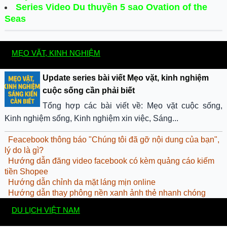
Series Video Du thuyền 5 sao Ovation of the
Seas
MẸO VẶT, KINH NGHIỆM
Update series bài viết Mẹo vặt, kinh nghiệm
cuộc sống cần phải biết
Tổng hợp các bài viết về: Mẹo vặt cuộc sống,
Kinh nghiệm sống, Kinh nghiệm xin việc, Sáng...
Feacebook thông báo "Chúng tôi đã gỡ nội dung của bạn",
lý do là gì?
Hướng dẫn đăng video facebook có kèm quảng cáo kiếm
tiền Shopee
Hướng dẫn chỉnh da mặt láng mịn online
Hướng dẫn thay phông nền xanh ảnh thẻ nhanh chóng
DU LỊCH VIỆT NAM