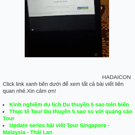
HADAICON
Click link xanh bên dưới để xem tất cả bài viết liên
quan nhé.Xin cảm ơn!
Kinh nghiệm du lịch Du thuyền 5 sao trên biển
Thực tế Tour Du thuyền 5 sao so với quảng cáo
Tour
Update series bài viết Tour Singapore -
Malaysia - Thái Lan