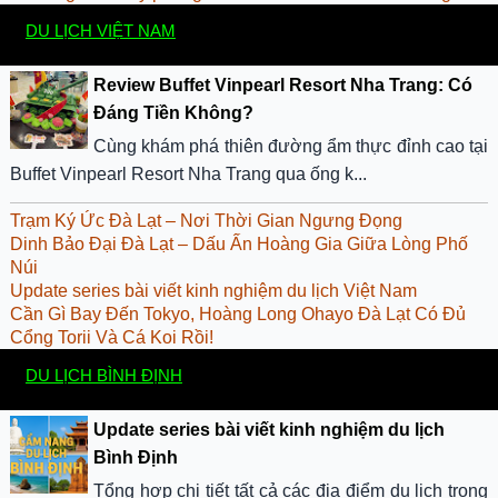
DU LỊCH VIỆT NAM
Review Buffet Vinpearl Resort Nha Trang: Có
Đáng Tiền Không?
Cùng khám phá thiên đường ẩm thực đỉnh cao tại
Buffet Vinpearl Resort Nha Trang qua ống k...
Trạm Ký Ức Đà Lạt – Nơi Thời Gian Ngưng Đọng
Dinh Bảo Đại Đà Lạt – Dấu Ấn Hoàng Gia Giữa Lòng Phố
Núi
Update series bài viết kinh nghiệm du lịch Việt Nam
​Cần Gì Bay Đến Tokyo, Hoàng Long Ohayo Đà Lạt Có Đủ
Cổng Torii Và Cá Koi Rồi!
DU LỊCH BÌNH ĐỊNH
Update series bài viết kinh nghiệm du lịch
Bình Định
Tổng hợp chi tiết tất cả các địa điểm du lịch trong