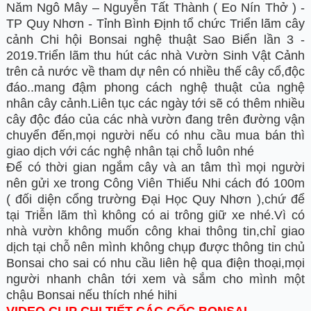
Năm Ngô Mây
– Nguyễn Tất Thành
( Eo Nín Thở ) -
TP Quy Nhơn - Tỉnh Bình Định tổ chức Triển lãm cây
cảnh
Chi hội Bonsai
nghệ thuật
Sao Biển
lần 3 -
2019.Triển lãm thu hút các nhà Vườn Sinh Vật Cảnh
trên cả nước về tham dự nên có nhiều thế cây cổ,độc
đáo..mang đậm phong cách nghệ thuật của nghệ
nhân cây cảnh.Liên tục các ngày tới sẽ có thêm nhiều
cây độc đáo của các nhà vườn đang trên đường vận
chuyển đến,mọi người nếu có nhu cầu mua bán thì
giao dịch với các nghệ nhân tại chỗ luôn nhé
Để có thời gian ngắm cây và an tâm thì mọi người
nên gửi xe trong Công Viên Thiếu Nhi cách đó 100m
( đối diện cổng trường Đại Học Quy Nhơn ),chứ để
tại Triễn lãm thì không có ai trông giữ xe nhé.Vì có
nhà vườn không muốn công khai thông tin,chỉ giao
dịch tại chỗ nên mình không chụp được thông tin chủ
Bonsai cho sai có nhu cầu liên hệ qua điện thoại,mọi
người nhanh chân tới xem và sắm cho mình một
chậu Bonsai nếu thích nhé hihi