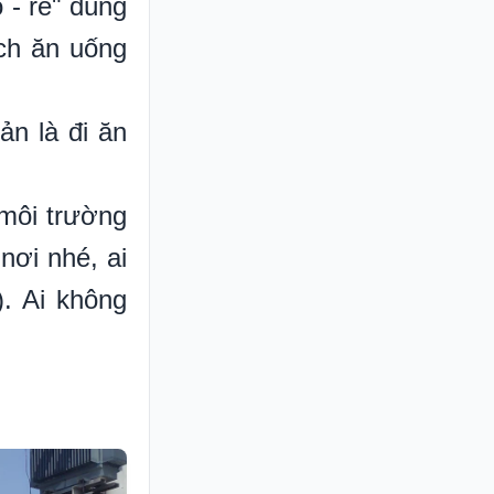
 - rẻ" đúng
ch ăn uống
ản là đi ăn
 môi trường
nơi nhé, ai
). Ai không