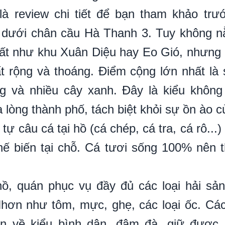
à review chi tiết để bạn tham khảo trư
dưới chân cầu Hà Thanh 3. Tuy không n
t như khu Xuân Diệu hay Eo Gió, nhưng 
t rộng và thoáng. Điểm cộng lớn nhất l
g và nhiều cây xanh. Đây là kiểu không
 lòng thành phố, tách biệt khỏi sự ồn ào c
tự câu cá tại hồ (cá chép, cá tra, cá rô...
ế biến tại chỗ. Cá tươi sống 100% nên th
ồ, quán phục vụ đầy đủ các loại hải sả
hơn như tôm, mực, ghẹ, các loại ốc. Các
ên về kiểu bình dân, đậm đà, giữ được 