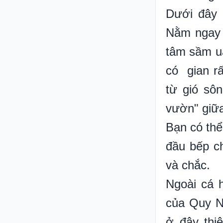
Dưới đây l
Nằm ngay 
tâm sầm uấ
có gian rấ
từ gió sôn
vườn" giữa
Bạn có thể 
đầu bếp ch
và chắc.
Ngoài cá h
của Quy N
ở đây thi