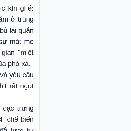
ớc khi ghé:
ằm ở trung
bù lại quán
à sự mát mẻ
 gian "miệt
ủa phố xá.
) và yêu cầu
ịt rất ngọt
n đặc trưng
h chế biến
độ tươi tự