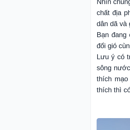
Nhìn chung
chất địa 
dân dã và 
Bạn đang đ
đổi gió cùn
Lưu ý có t
sông nước.
thích mạo 
thích thì c