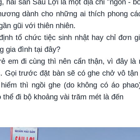
, hải sản Sáu Lợi là một địa chỉ "ngon - bổ
phương dành cho những ai thích phong cá
gần gũi với thiên nhiên.
ịnh tổ chức tiệc sinh nhật hay chỉ đơn gi
g gia đình tại đây?
rẻ em đi cùng thì nên cẩn thận, vì đây là
 Gọi trước đặt bàn sẽ có ghe chở vô tận 
hiểm thì ngồi ghe (do không có áo phao
ó thể đi bộ khoảng vài trăm mét là đến