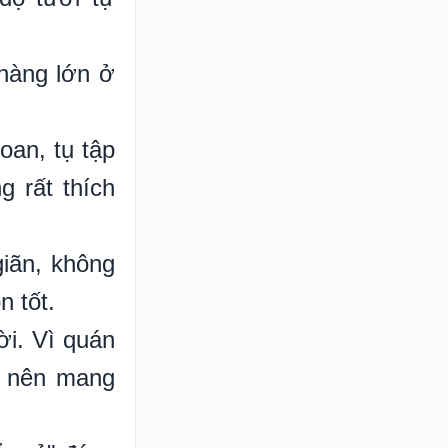
hàng lớn ở
oan, tụ tập
g rất thích
iãn, không
n tốt.
ời. Vì quán
ạn nên mang