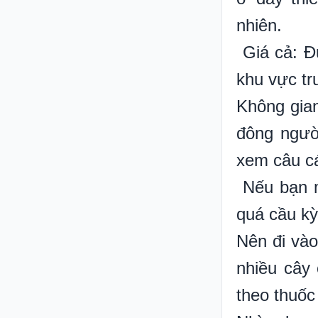
nhiên.
Giá cả: Đ
khu vực tr
Không gian
đông người
xem câu c
Nếu bạn m
quá cầu kỳ
Nên đi vào
nhiều cây 
theo thuốc